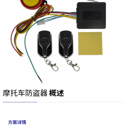
摩托车防盗器
概述
方案详情