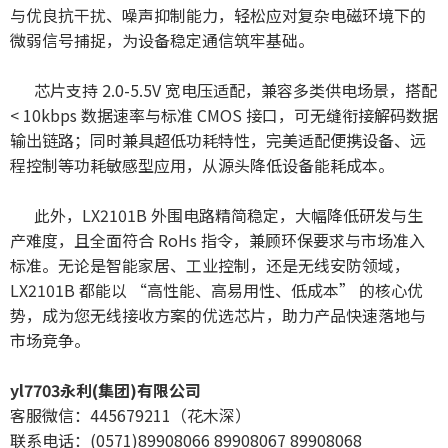
与优良抗干扰、噪声抑制能力，轻松应对复杂电磁环境下的
微弱信号捕捉，为设备稳定通信筑牢基础。
芯片支持 2.0-5.5V 宽电压适配，兼容多类供电场景，搭配
< 10kbps 数据速率与标准 CMOS 接口，可无缝衔接解码数据
输出链路；同时兼具超低功耗特性，完美适配便携设备、远
程控制等功耗敏感型应用，从源头降低设备能耗成本。
此外，LX2101B 外围电路精简稳定，大幅降低研发与生
产难度，且全面符合 RoHs 指令，兼顾环保要求与市场准入
标准。无论是智能家居、工业控制，还是无线安防领域，
LX2101B 都能以 “高性能、高易用性、低成本” 的核心优
势，成为您无线接收方案的优选芯片，助力产品快速落地与
市场竞争。
yl7703永利(集团)有限公司
客服微信：445679211（花木深）
联系电话：(0571)89908066 89908067 89908068