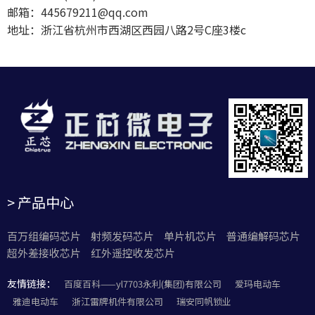
邮箱：445679211@qq.com
地址：浙江省杭州市西湖区西园八路2号C座3楼c
> 产品中心
百万组编码芯片
射频发码芯片
单片机芯片
普通编解码芯片
超外差接收芯片
红外遥控收发芯片
友情链接：
百度百科——yl7703永利(集团)有限公司
爱玛电动车
雅迪电动车
浙江雷牌机件有限公司
瑞安同帆锁业