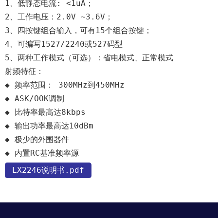
1、低静态电流: <1uA；
2、工作电压：2.0V ~3.6V；
3、四按键组合输入，可有15个组合按键；
4、可编写1527/2240或527码型
5、两种工作模式（可选）：省电模式、正常模式
射频特征：
◆ 频率范围： 300MHz到450MHz 
◆ ASK/OOK调制
◆ 比特率最高达8kbps
◆ 输出功率最高达10dBm
◆ 极少的外围器件 
◆ 内置RC基准频率源
LX2246说明书.pdf